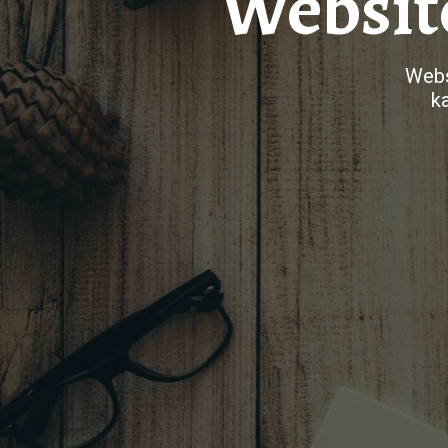
Websit
Webs
k