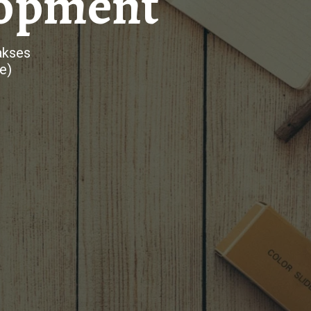
lopment
akses
e)