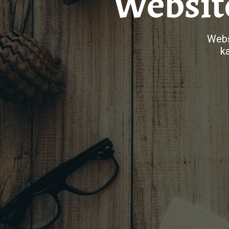
Websit
Webs
k