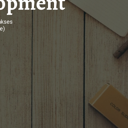
lopment
akses
e)