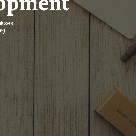
lopment
akses
e)