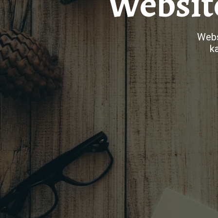
Websit
Webs
k